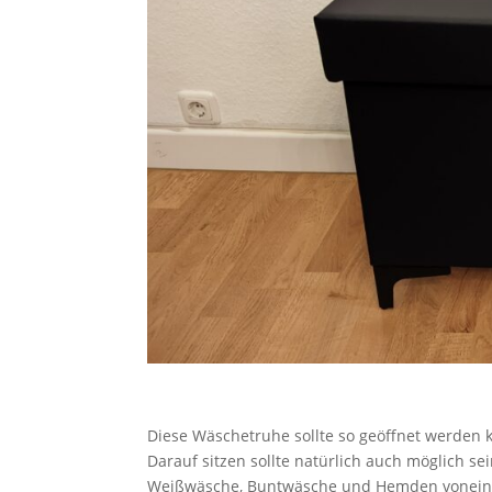
Diese Wäschetruhe sollte so geöffnet werden kö
Darauf sitzen sollte natürlich auch möglich se
Weißwäsche, Buntwäsche und Hemden voneinande