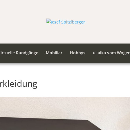
virtuelle Rundgänge
Mobiliar
Hobbys
uLaika vom Wogen
rkleidung